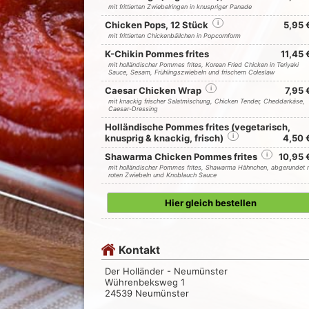
mit frittierten Zwiebelringen in knuspriger Panade
Chicken Pops, 12 Stück
i
5,95 
mit frittierten Chickenbällchen in Popcornform
K-Chikin Pommes frites
11,45 
mit holländischer Pommes frites, Korean Fried Chicken in Teriyaki
Sauce, Sesam, Frühlingszwiebeln und frischem Coleslaw
Caesar Chicken Wrap
i
7,95 
mit knackig frischer Salatmischung, Chicken Tender, Cheddarkäse,
Caesar-Dressing
Holländische Pommes frites (vegetarisch,
knusprig & knackig, frisch)
i
4,50 
Shawarma Chicken Pommes frites
i
10,95 
mit holländischer Pommes frites, Shawarma Hähnchen, abgerundet 
roten Zwiebeln und Knoblauch Sauce
Hier gleich bestellen
Kontakt
Der Holländer - Neumünster
Wührenbeksweg 1
24539 Neumünster