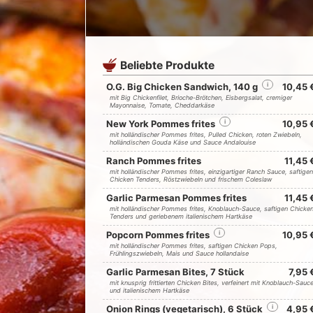
Beliebte Produkte
O.G. Big Chicken Sandwich, 140 g
i
10,45 
mit Big Chickenfilet, Brioche-Brötchen, Eisbergsalat, cremiger
Mayonnaise, Tomate, Cheddarkäse
New York Pommes frites
i
10,95 
mit holländischer Pommes frites, Pulled Chicken, roten Zwiebeln,
holländischen Gouda Käse und Sauce Andalouise
Ranch Pommes frites
11,45 
mit holländischer Pommes frites, einzigartiger Ranch Sauce, saftigen
Chicken Tenders, Röstzwiebeln und frischem Coleslaw
Garlic Parmesan Pommes frites
11,45 
mit holländischer Pommes frites, Knoblauch-Sauce, saftigen Chicke
Tenders und geriebenem italienischem Hartkäse
Popcorn Pommes frites
i
10,95 
mit holländischer Pommes frites, saftigen Chicken Pops,
Frühlingszwiebeln, Mais und Sauce hollandaise
Garlic Parmesan Bites, 7 Stück
7,95 
mit knusprig frittierten Chicken Bites, verfeinert mit Knoblauch-Sauc
und italienischem Hartkäse
Onion Rings (vegetarisch), 6 Stück
i
4,95 