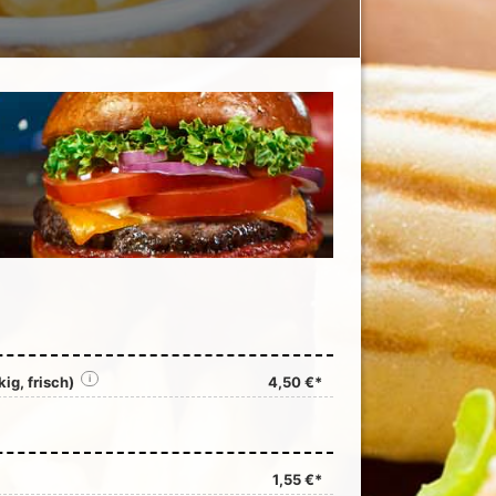
ig, frisch)
i
4,50 €*
1,55 €*