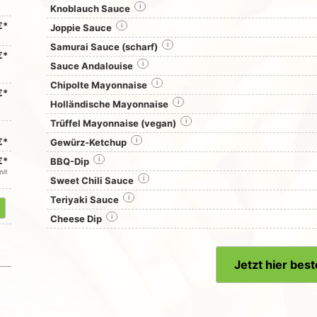
Knoblauch Sauce
i
€*
Joppie Sauce
i
Samurai Sauce (scharf)
i
€*
Sauce Andalouise
i
Chipolte Mayonnaise
i
€*
Holländische Mayonnaise
i
Trüffel Mayonnaise (vegan)
i
€*
Gewürz-Ketchup
i
€*
BBQ-Dip
i
mit
Sweet Chili Sauce
i
Teriyaki Sauce
i
Cheese Dip
i
Jetzt hier best