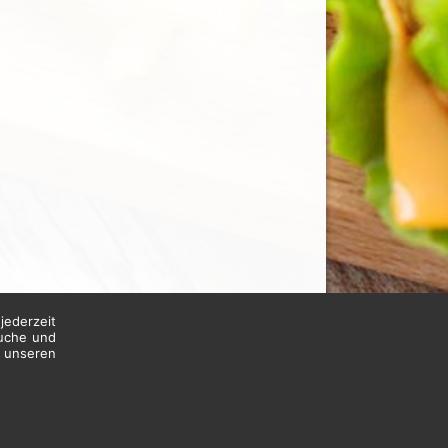
jederzeit
suche und
n unseren