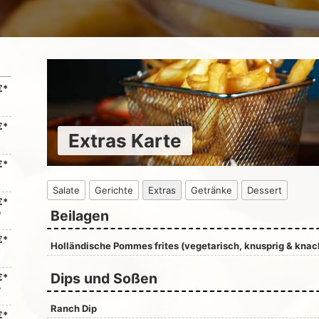
€*
€*
Extras Karte
€*
Salate
Gerichte
Extras
Getränke
Dessert
€*
Beilagen
n
€*
Holländische Pommes frites (vegetarisch, knusprig & knack
Dips und Soßen
€*
e
Ranch Dip
€*