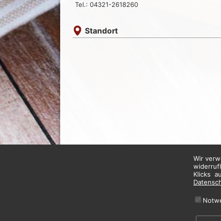
Tel.: 04321-2618260
Standort
Wir verw
widerruf
Klicks a
Datensc
Notw