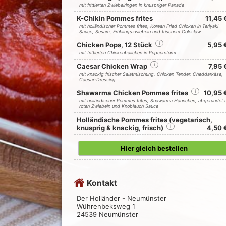
mit frittierten Zwiebelringen in knuspriger Panade
K-Chikin Pommes frites
11,45 
mit holländischer Pommes frites, Korean Fried Chicken in Teriyaki
Sauce, Sesam, Frühlingszwiebeln und frischem Coleslaw
Chicken Pops, 12 Stück
i
5,95 
mit frittierten Chickenbällchen in Popcornform
Caesar Chicken Wrap
i
7,95 
mit knackig frischer Salatmischung, Chicken Tender, Cheddarkäse,
Caesar-Dressing
Shawarma Chicken Pommes frites
i
10,95 
mit holländischer Pommes frites, Shawarma Hähnchen, abgerundet 
roten Zwiebeln und Knoblauch Sauce
Holländische Pommes frites (vegetarisch,
knusprig & knackig, frisch)
i
4,50 
Hier gleich bestellen
Kontakt
Der Holländer - Neumünster
Wührenbeksweg 1
24539 Neumünster