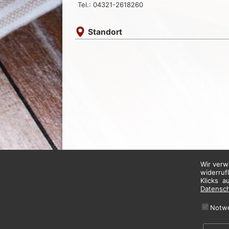
Tel.: 04321-2618260
Standort
Wir verw
widerruf
Klicks a
Datensc
Notw