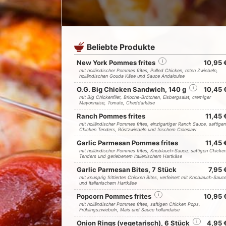
Beliebte Produkte
New York Pommes frites
i
10,95 
mit holländischer Pommes frites, Pulled Chicken, roten Zwiebeln,
holländischen Gouda Käse und Sauce Andalouise
O.G. Big Chicken Sandwich, 140 g
i
10,45 
mit Big Chickenfilet, Brioche-Brötchen, Eisbergsalat, cremiger
Mayonnaise, Tomate, Cheddarkäse
Ranch Pommes frites
11,45 
mit holländischer Pommes frites, einzigartiger Ranch Sauce, saftigen
Chicken Tenders, Röstzwiebeln und frischem Coleslaw
Garlic Parmesan Pommes frites
11,45 
mit holländischer Pommes frites, Knoblauch-Sauce, saftigen Chicke
Tenders und geriebenem italienischem Hartkäse
Garlic Parmesan Bites, 7 Stück
7,95 
mit knusprig frittierten Chicken Bites, verfeinert mit Knoblauch-Sauc
und italienischem Hartkäse
Popcorn Pommes frites
i
10,95 
mit holländischer Pommes frites, saftigen Chicken Pops,
Frühlingszwiebeln, Mais und Sauce hollandaise
Onion Rings (vegetarisch), 6 Stück
i
4,95 