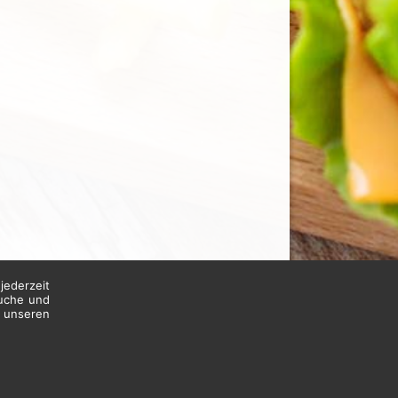
jederzeit
suche und
n unseren