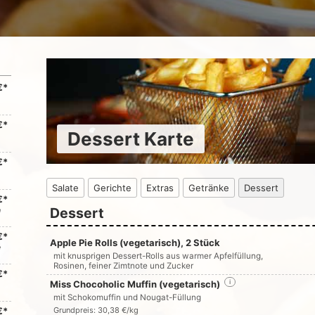
€*
€*
Dessert Karte
€*
Salate
Gerichte
Extras
Getränke
Dessert
€*
Dessert
n
€*
Apple Pie Rolls (vegetarisch), 2 Stück
e
mit knusprigen Dessert-Rolls aus warmer Apfelfüllung,
Rosinen, feiner Zimtnote und Zucker
€*
Miss Chocoholic Muffin (vegetarisch)
i
mit Schokomuffin und Nougat-Füllung
€*
Grundpreis: 30,38 €/kg